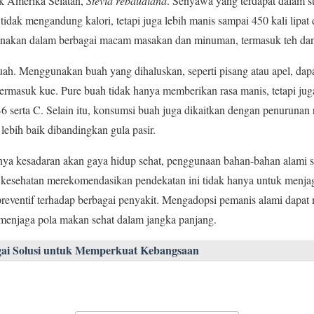
ak Amerika Selatan,
Stevia rebaudiana
. Senyawa yang terdapat dalam ste
 tidak mengandung kalori, tetapi juga lebih manis sampai 450 kali lipa
igunakan dalam berbagai macam masakan dan minuman, termasuk teh dan
 buah. Menggunakan buah yang dihaluskan, seperti pisang atau apel, dap
termasuk kue. Pure buah tidak hanya memberikan rasa manis, tetapi juga
6 serta C. Selain itu, konsumsi buah juga dikaitkan dengan penurunan r
lebih baik dibandingkan gula pasir.
a kesadaran akan gaya hidup sehat, penggunaan bahan-bahan alami s
i kesehatan merekomendasikan pendekatan ini tidak hanya untuk menja
 preventif terhadap berbagai penyakit. Mengadopsi pemanis alami dapat
 menjaga pola makan sehat dalam jangka panjang.
ai Solusi untuk Memperkuat Kebangsaan