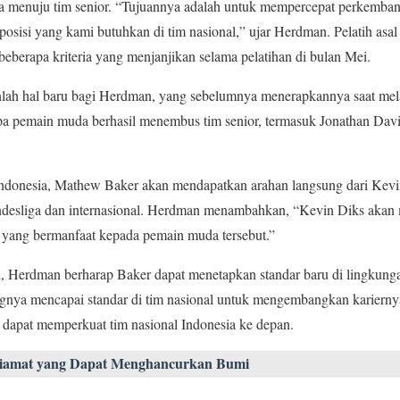
menuju tim senior. “Tujuannya adalah untuk mempercepat perkemban
osisi yang kami butuhkan di tim nasional,” ujar Herdman. Pelatih asa
berapa kriteria yang menjanjikan selama pelatihan di bulan Mei.
anlah hal baru bagi Herdman, yang sebelumnya menerapkannya saat me
apa pemain muda berhasil menembus tim senior, termasuk Jonathan Dav
ndonesia, Mathew Baker akan mendapatkan arahan langsung dari Kevi
ndesliga dan internasional. Herdman menambahkan, “Kevin Diks aka
yang bermanfaat kepada pemain muda tersebut.”
ni, Herdman berharap Baker dapat menetapkan standar baru di lingkun
nya mencapai standar di tim nasional untuk mengembangkan kariernya 
 dapat memperkuat tim nasional Indonesia ke depan.
Kiamat yang Dapat Menghancurkan Bumi