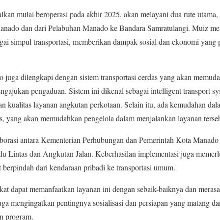
kan mulai beroperasi pada akhir 2025, akan melayani dua rute utama, 
anado dan dari Pelabuhan Manado ke Bandara Samratulangi. Muiz me
i simpul transportasi, memberikan dampak sosial dan ekonomi yang po
do juga dilengkapi dengan sistem transportasi cerdas yang akan memu
gajukan pengaduan. Sistem ini dikenal sebagai intelligent transport 
an kualitas layanan angkutan perkotaan. Selain itu, ada kemudahan da
us, yang akan memudahkan pengelola dalam menjalankan layanan terseb
aborasi antara Kementerian Perhubungan dan Pemerintah Kota Manado
 Lintas dan Angkutan Jalan. Keberhasilan implementasi juga memerl
berpindah dari kendaraan pribadi ke transportasi umum.
at dapat memanfaatkan layanan ini dengan sebaik-baiknya dan merasa m
juga mengingatkan pentingnya sosialisasi dan persiapan yang matang 
n program.