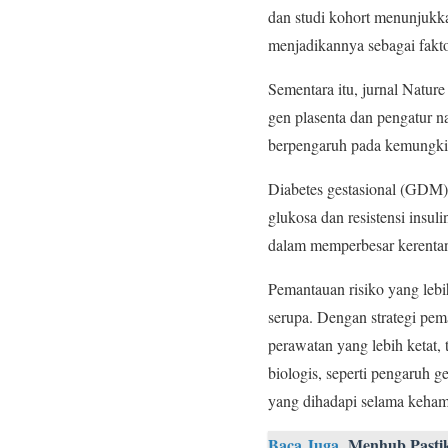
dan studi kohort menunjukka
menjadikannya sebagai faktor
Sementara itu, jurnal Natur
gen plasenta dan pengatur n
berpengaruh pada kemungkin
Diabetes gestasional (GDM) 
glukosa dan resistensi insul
dalam memperbesar kerentana
Pemantauan risiko yang lebi
serupa. Dengan strategi pem
perawatan yang lebih ketat,
biologis, seperti pengaruh
yang dihadapi selama keham
Baca Juga
Menhub Pastik