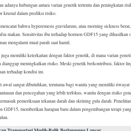
n adanya hubungan antara varian genetik tertentu dan peningkatan risi
 krusial dalam prediksi risiko.
e mencatat bahwa hyperemesis gravidarum, atau morning sickness bera
afsu makan. Sensitivitas ibu terhadap hormon GDF15 yang dihasilkan o
an mengalami mual parah saat hamil.
juga memiliki keterkaitan dengan faktor genetik, di mana varian geneti
in dianggap meningkatkan risiko. Meski genetik berkontribusi, faktor l
n terhadap kondisi ini.
h awal sangat dibutuhkan, terutama bagi wanita yang memiliki riwayat
antauan dan pencegahan yang lebih terfokus, wanita dengan risiko gen
 termasuk pemeriksaan tekanan darah dan skrining gula darah. Penelit
 gen GDF15, memberikan harapan baru dalam pengembangan terapi yang 
ilan.
an Transportasi Mudik-Balik Berlangsung Lancar