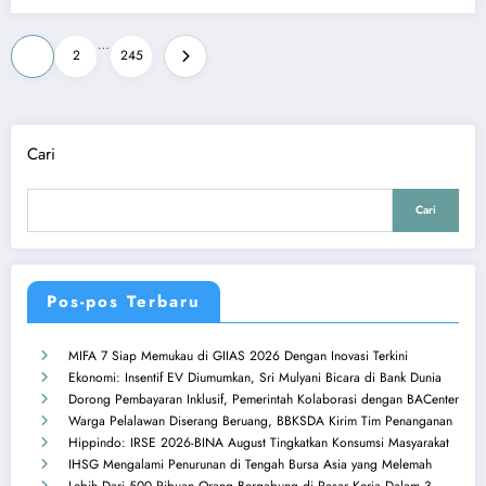
Paginasi
…
1
2
245
pos
Cari
Cari
Pos-pos Terbaru
MIFA 7 Siap Memukau di GIIAS 2026 Dengan Inovasi Terkini
Ekonomi: Insentif EV Diumumkan, Sri Mulyani Bicara di Bank Dunia
Dorong Pembayaran Inklusif, Pemerintah Kolaborasi dengan BACenter
Warga Pelalawan Diserang Beruang, BBKSDA Kirim Tim Penanganan
Hippindo: IRSE 2026-BINA August Tingkatkan Konsumsi Masyarakat
IHSG Mengalami Penurunan di Tengah Bursa Asia yang Melemah
Lebih Dari 500 Ribuan Orang Bergabung di Pasar Kerja Dalam 3