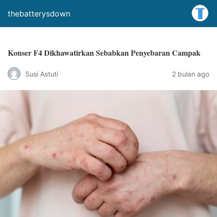
thebatterysdown
Konser F4 Dikhawatirkan Sebabkan Penyebaran Campak
Susi Astuti
2 bulan ago