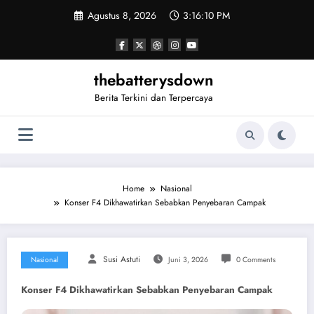
Skip
Agustus 8, 2026
3:16:10 PM
to
content
thebatterysdown
Berita Terkini dan Terpercaya
Home
Nasional
Konser F4 Dikhawatirkan Sebabkan Penyebaran Campak
Susi Astuti
Nasional
Juni 3, 2026
0 Comments
Konser F4 Dikhawatirkan Sebabkan Penyebaran Campak