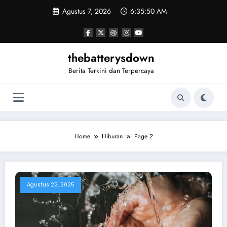
Skip
Agustus 7, 2026
6:35:50 AM
to
content
thebatterysdown
Berita Terkini dan Terpercaya
Home
Hiburan
Page 2
Agustus 22, 2025