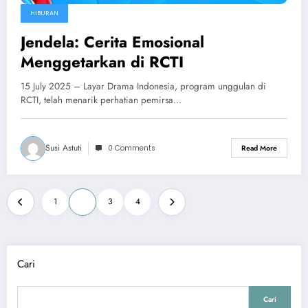
HIBURAN
Jendela: Cerita Emosional
Menggetarkan di RCTI
15 July 2025 – Layar Drama Indonesia, program unggulan di
RCTI, telah menarik perhatian pemirsa…
Susi Astuti
0 Comments
Read More
Paginasi
1
2
3
4
pos
Cari
Cari