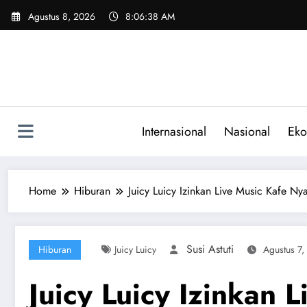
Skip
Agustus 8, 2026
8:06:39 AM
to
content
Internasional
Nasional
Eko
Home
Hiburan
Juicy Luicy Izinkan Live Music Kafe Ny
Susi Astuti
Hiburan
Juicy Luicy
Agustus 7,
Juicy Luicy Izinkan