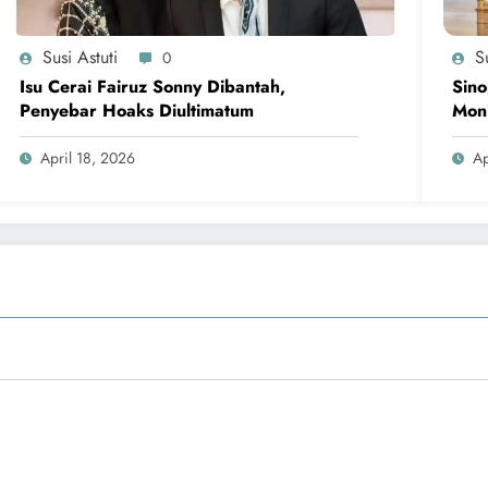
Susi Astuti
Su
0
Isu Cerai Fairuz Sonny Dibantah,
Sino
Penyebar Hoaks Diultimatum
Moni
April 18, 2026
Ap