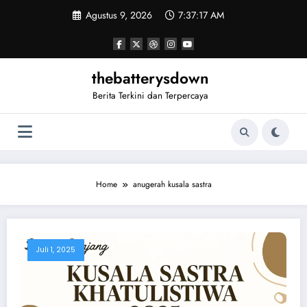
Skip
Agustus 9, 2026
7:37:17 AM
to
content
thebatterysdown
Berita Terkini dan Terpercaya
Home
anugerah kusala sastra
Juli 1, 2025