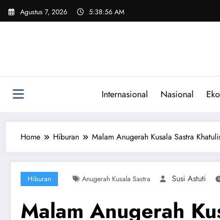
Skip
Agustus 7, 2026
5:38:57 AM
to
content
Internasional
Nasional
Eko
Home
Hiburan
Malam Anugerah Kusala Sastra Khatuli
Susi Astuti
Hiburan
Anugerah Kusala Sastra
Malam Anugerah Kusa