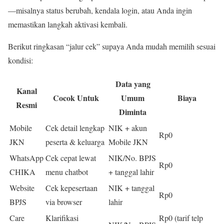
—misalnya status berubah, kendala login, atau Anda ingin
memastikan langkah aktivasi kembali.
Berikut ringkasan “jalur cek” supaya Anda mudah memilih sesuai
kondisi:
Data yang
Kanal
Cocok Untuk
Umum
Biaya
Resmi
Diminta
Mobile
Cek detail lengkap
NIK + akun
Rp0
JKN
peserta & keluarga
Mobile JKN
WhatsApp
Cek cepat lewat
NIK/No. BPJS
Rp0
CHIKA
menu chatbot
+ tanggal lahir
Website
Cek kepesertaan
NIK + tanggal
Rp0
BPJS
via browser
lahir
Care
Klarifikasi
Rp0 (tarif telp