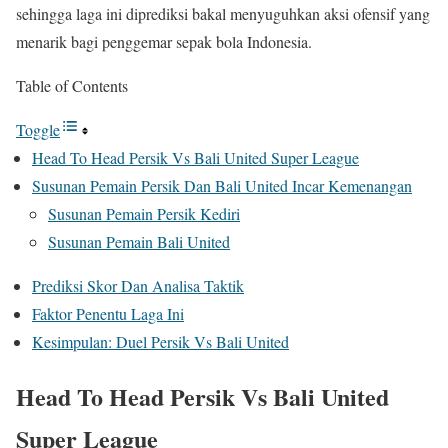
sehingga laga ini diprediksi bakal menyuguhkan aksi ofensif yang
menarik bagi penggemar sepak bola Indonesia.
Table of Contents
Toggle
Head To Head Persik Vs Bali United Super League
Susunan Pemain Persik Dan Bali United Incar Kemenangan
Susunan Pemain Persik Kediri
Susunan Pemain Bali United
Prediksi Skor Dan Analisa Taktik
Faktor Penentu Laga Ini
Kesimpulan: Duel Persik Vs Bali United
Head To Head Persik Vs Bali United
Super League