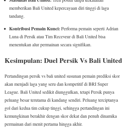
memberikan Bali United kepercayaan diri tinggi di laga
tandang.
Kontribusi Pemain Kunci:
Performa pemain seperti Adrian
Luna di Persik atau Tim Receveur di Bali United bisa
menentukan alur permainan secara signifikan.
Kesimpulan: Duel Persik Vs Bali United
Pertandingan persik vs bali united susunan pemain prediksi skor
akan menjadi laga yang seru dan kompetitif di BRI Super
League. Bali United sedikit diunggulkan, tetapi Persik punya
peluang besar terutama di kandang sendiri. Peluang terciptanya
gol dari kedua tim cukup tinggi, sehingga pertandingan ini
kemungkinan berakhir dengan skor dekat dan penuh dinamika
permainan dari menit pertama hingga akhir.