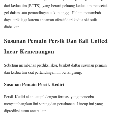
dari kedua tim (BTTS), yang berarti peluang kedua tim mencetak
gol dalam satu pertandingan cukup tinggi. Hal ini menambah
daya tarik laga karena ancaman ofensif dari kedua sisi sulit
diabaikan.
Susunan Pemain Persik Dan Bali United
Incar Kemenangan
Sebelum membahas prediksi skor, berikut daftar susunan pemain
dari kedua tim saat pertandingan ini berlangsung:
Susunan Pemain Persik Kediri
Persik Kediri akan tampil dengan formasi yang mencoba
menyeimbangkan lini serang dan pertahanan. Lineup inti yang
diprediksi turun antara lain: