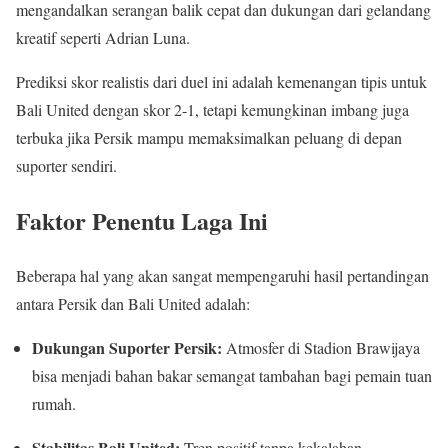
mengandalkan serangan balik cepat dan dukungan dari gelandang
kreatif seperti Adrian Luna.
Prediksi skor realistis dari duel ini adalah kemenangan tipis untuk
Bali United dengan skor 2-1, tetapi kemungkinan imbang juga
terbuka jika Persik mampu memaksimalkan peluang di depan
suporter sendiri.
Faktor Penentu Laga Ini
Beberapa hal yang akan sangat mempengaruhi hasil pertandingan
antara Persik dan Bali United adalah:
Dukungan Suporter Persik:
Atmosfer di Stadion Brawijaya
bisa menjadi bahan bakar semangat tambahan bagi pemain tuan
rumah.
Stabilitas Bali United:
Tren positif tanpa kekalahan