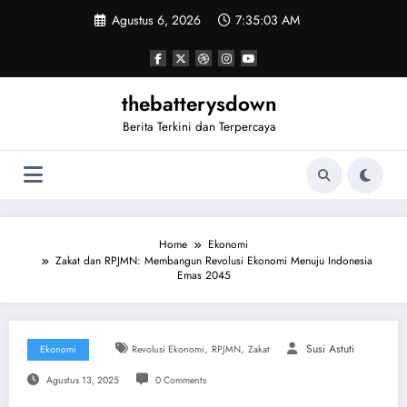
Skip
Agustus 6, 2026
7:35:04 AM
to
content
thebatterysdown
Berita Terkini dan Terpercaya
Home
Ekonomi
Zakat dan RPJMN: Membangun Revolusi Ekonomi Menuju Indonesia
Emas 2045
,
,
Susi Astuti
Ekonomi
Revolusi Ekonomi
RPJMN
Zakat
Agustus 13, 2025
0 Comments