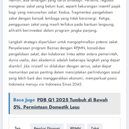
Namun, ada tantangan yang harus dihadapi. Pertama, regulasi
mengenai zakat yang belum kuat, seperti kekurangan insentif pajak
bagi yang menunaikan zakat. Kedua, fragmentasi pengelolaan
zakat dengan banyak lembaga yang tidak bersinergi. Ketiga,
penggunaan zakat yang masih terfokus pada bantuan langsung,
alih-alih berinvestasi dalam program jangka panjang.
Langkah strategis diperlukan untuk mengoptimalkan potensi zakat.
Penyelarasan program Baznas dengan RPJMN, konsolidasi
pengelolaan zakat, dan kolaborasi lintas sektor antara pemerintah,
dunia usaha, dan akademisi adalah beberapa langkah yang dapat
diambil. Jika inisiatif ini dilakukan dengan serius, zakat dapat
memainkan peran penting dalam menciptakan perlindungan sosial
yang lebih baik dan menggerakkan ekonomi, memperkuat posisi
Indonesia menuju visi Indonesia Emas 2045.
Baca Juga
PDB Q1 2025 Tumbuh di Bawah
5%, Permintaan Domestik Lesu
Tag
Revolusi Ekonomi
RPJMN
Zakat