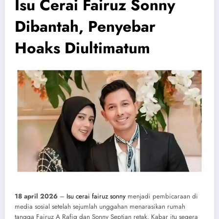
Isu Cerai Fairuz Sonny
Dibantah, Penyebar
Hoaks Diultimatum
18 april 2026
–
Isu cerai fairuz sonny
menjadi pembicaraan di
media sosial setelah sejumlah unggahan menarasikan rumah
tangga Fairuz A Rafiq dan Sonny Septian retak. Kabar itu segera