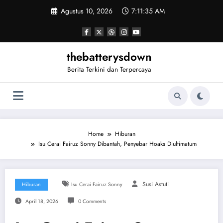
Skip
Agustus 10, 2026
7:11:35 AM
to
content
thebatterysdown
Berita Terkini dan Terpercaya
Home
Hiburan
Isu Cerai Fairuz Sonny Dibantah, Penyebar Hoaks Diultimatum
Susi Astuti
Hiburan
Isu Cerai Fairuz Sonny
April 18, 2026
0 Comments