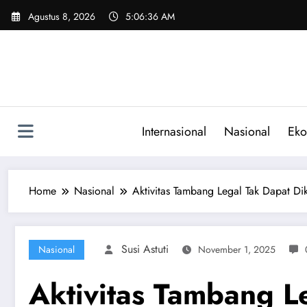
Skip
Agustus 8, 2026
5:06:38 AM
to
content
Internasional
Nasional
Eko
Home
Nasional
Aktivitas Tambang Legal Tak Dapat D
Susi Astuti
Nasional
November 1, 2025
Aktivitas Tambang L