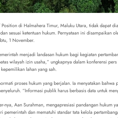
Position di Halmahera Timur, Maluku Utara, tidak dapat di
 dan sesuai ketentuan hukum. Pernyataan ini disampaikan ole
btu, 1 November.
emerintah menjadi landasan hukum bagi kegiatan pertamban
 batas wilayah izin usaha,” ungkapnya dalam konferensi per
 kepemilikan lahan yang sah.
rmati proses hukum yang berjalan. Ia menyatakan bahwa pe
yeluruh. “Informasi publik harus berbasis data untuk meng
nager-nya, Aan Surahman, mengapresiasi pandangan hukum y
dari pemerintah dan mematuhi standar tata kelola pertamba