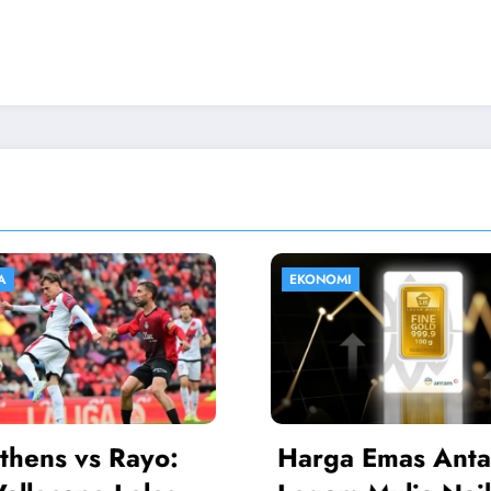
I
HIBURAN
 Emas Antam
Sinopsis Istiqom