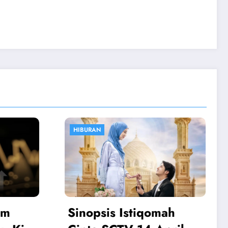
OLAHRAGA
ah
Atalanta vs Juventus: