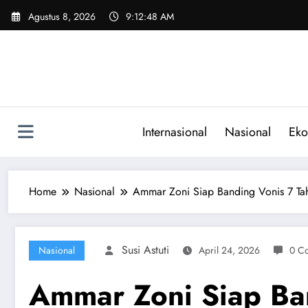
Skip
Agustus 8, 2026
9:12:49 AM
to
content
Internasional
Nasional
Eko
Home
Nasional
Ammar Zoni Siap Banding Vonis 7 T
Susi Astuti
Nasional
April 24, 2026
0 C
Ammar Zoni Siap Ba