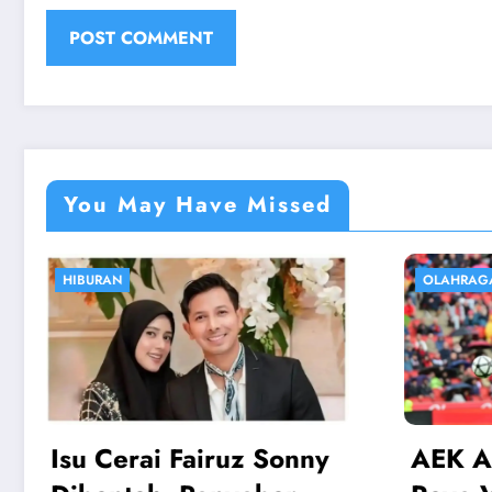
You May Have Missed
OLAHRAGA
EKONOM
AEK Athens vs Rayo:
Harga