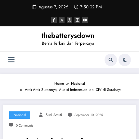
Skip
Agustus 7, 2026
7:50:02 PM
to
content
thebatterysdown
Berita Terkini dan Terpercaya
Home
Nasional
Arek-Arek Suroboyo, Audisi Indonesian Idol XIV di Surabaya
Susi Astuti
Nasional
September 10, 2025
0 Comments