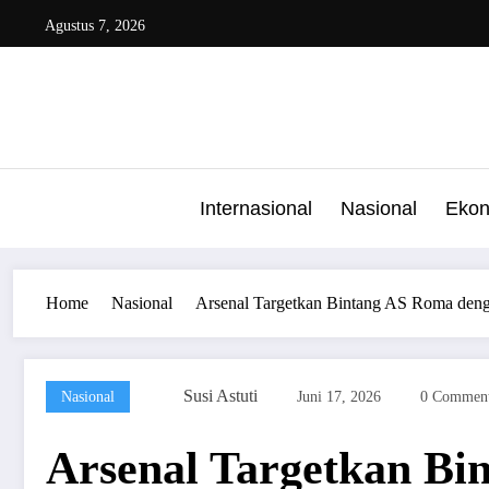
Skip
Agustus 7, 2026
to
content
Internasional
Nasional
Eko
Home
Nasional
Arsenal Targetkan Bintang AS Roma 
Susi Astuti
Nasional
Juni 17, 2026
0 Com
Arsenal Targetkan 