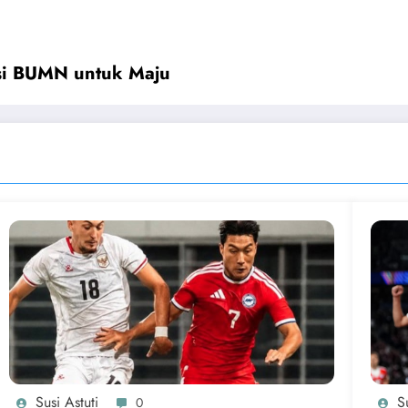
si BUMN untuk Maju
Susi Astuti
Su
0