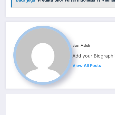
Baca Juga
Prediksi Skor Futsal Indonesia vs Vietn
Susi Astuti
Add your Biographi
View All Posts