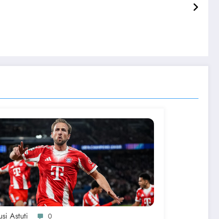
si Astuti
0