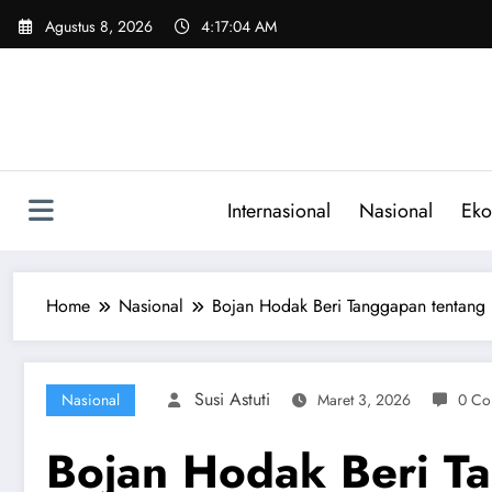
Skip
Agustus 8, 2026
4:17:05 AM
to
content
Internasional
Nasional
Eko
Home
Nasional
Bojan Hodak Beri Tanggapan tentang
Susi Astuti
Nasional
Maret 3, 2026
0 Co
Bojan Hodak Beri T