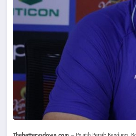
Thebatterysdown.com
– Pelatih Persib Bandung, B