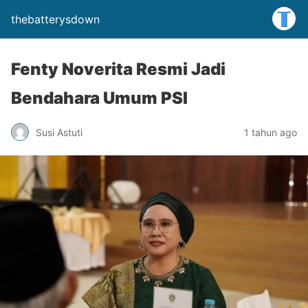
thebatterysdown
Fenty Noverita Resmi Jadi
Bendahara Umum PSI
Susi Astuti
1 tahun ago