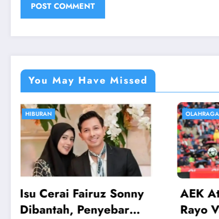
You May Have Missed
OLAHRAGA
EKONO
AEK Athens vs Rayo:
Har
Rayo Vallecano Lolos
Loga