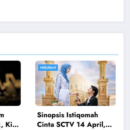
OLAHRAGA
omah
Atalanta vs Juventus:
April,
Boga Jadi Penentu,