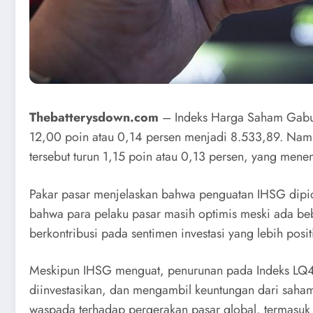
Thebatterysdown.com
– Indeks Harga Saham Gabun
12,00 poin atau 0,14 persen menjadi 8.533,89. Namu
tersebut turun 1,15 poin atau 0,13 persen, yang men
Pakar pasar menjelaskan bahwa penguatan IHSG dipicu 
bahwa para pelaku pasar masih optimis meski ada beb
berkontribusi pada sentimen investasi yang lebih positi
Meskipun IHSG menguat, penurunan pada Indeks LQ45 
diinvestasikan, dan mengambil keuntungan dari saham 
waspada terhadap pergerakan pasar global, termasuk 