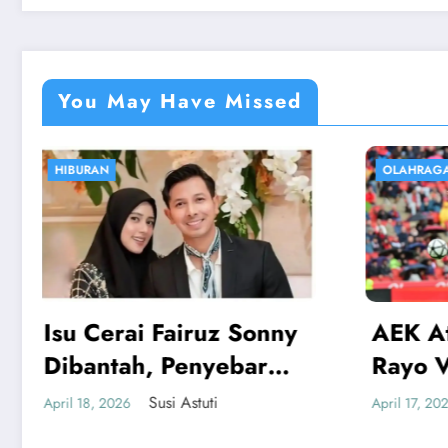
You May Have Missed
OLAHRAGA
EKONOM
AEK Athens vs Rayo:
Harg
Rayo Vallecano Lolos
Logam
ke Semifinal
Rp2.
Susi Astuti
April 17, 2026
April 15, 
Gram