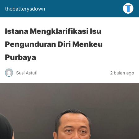
thebatterysdown
Istana Mengklarifikasi Isu
Pengunduran Diri Menkeu
Purbaya
Susi Astuti
2 bulan ago