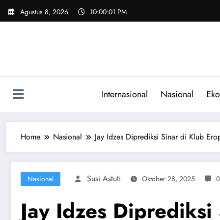
Skip
Agustus 8, 2026
10:00:02 PM
to
content
Internasional
Nasional
Eko
Home
Nasional
Jay Idzes Diprediksi Sinar di Klub Erop
Susi Astuti
Nasional
Oktober 28, 2025
0
Jay Idzes Diprediksi 