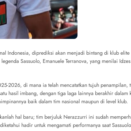
nal Indonesia, diprediksi akan menjadi bintang di klub elit
 legenda Sassuolo, Emanuele Terranova, yang menilai Idzes 
 2025-2026, di mana ia telah mencatatkan tujuh penampilan, 
tu hasil imbang, dengan tiga laga lainnya berakhir dalam 
epemimpinannya baik dalam tim nasional maupun di level klub.
bukanlah hal baru; tim berjuluk Nerazzurri ini sudah mempe
r diketahui hadir untuk mengamati performanya saat Sassu