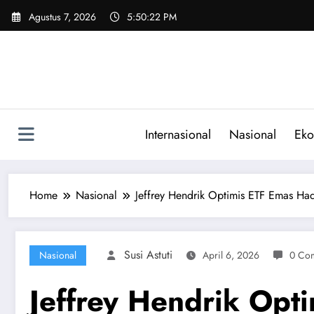
Skip
Agustus 7, 2026
5:50:23 PM
to
content
Internasional
Nasional
Eko
Home
Nasional
Jeffrey Hendrik Optimis ETF Emas Hadi
Susi Astuti
Nasional
April 6, 2026
0 Co
Jeffrey Hendrik Opti