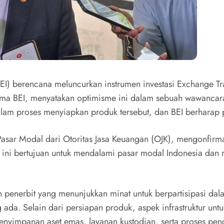
BEI) berencana meluncurkan instrumen investasi Exchange T
tama BEI, menyatakan optimisme ini dalam sebuah wawancara
lam proses menyiapkan produk tersebut, dan BEI berharap pr
s Pasar Modal dari Otoritas Jasa Keuangan (OJK), mengonfi
ni bertujuan untuk mendalami pasar modal Indonesia dan me
penerbit yang menunjukkan minat untuk berpartisipasi dal
ada. Selain dari persiapan produk, aspek infrastruktur un
yimpanan aset emas, layanan kustodian, serta proses penca