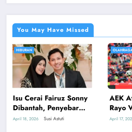
You May Have Missed
OLAHRAGA
EKONOMI
AEK Athens vs Rayo:
Harga
Rayo Vallecano Lolos
Logam
ke Semifinal
Rp2.8
Susi Astuti
April 17, 2026
April 15, 2
Gram