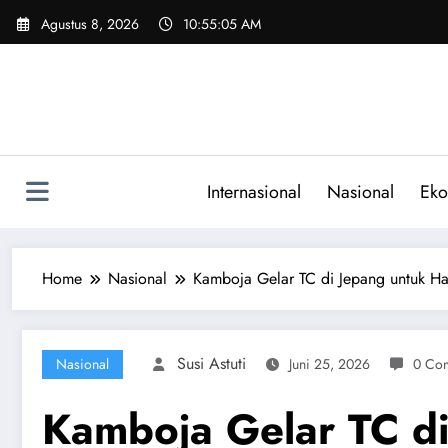
Skip
Agustus 8, 2026
10:55:06 AM
to
content
Internasional
Nasional
Eko
Home
Nasional
Kamboja Gelar TC di Jepang untuk Ha
Susi Astuti
Nasional
Juni 25, 2026
0 Co
Kamboja Gelar TC di