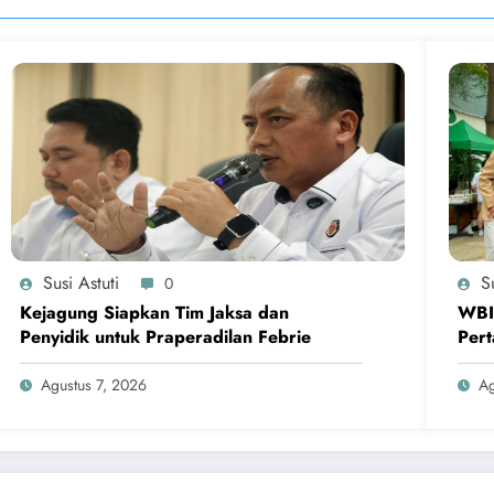
Susi Astuti
Su
0
Kejagung Siapkan Tim Jaksa dan
WBI 
Penyidik untuk Praperadilan Febrie
Pert
Agustus 7, 2026
Ag