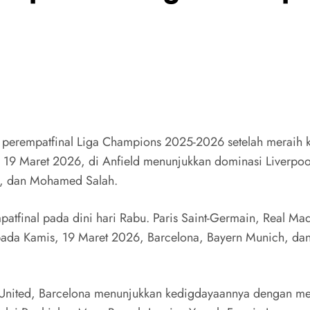
ke perempatfinal Liga Champions 2025-2026 setelah meraih 
 19 Maret 2026, di Anfield menunjukkan dominasi Liverpoo
h, dan Mohamed Salah.
mpatfinal pada dini hari Rabu. Paris Saint-Germain, Real M
 pada Kamis, 19 Maret 2026, Barcelona, Bayern Munich, dan 
United, Barcelona menunjukkan kedigdayaannya dengan men