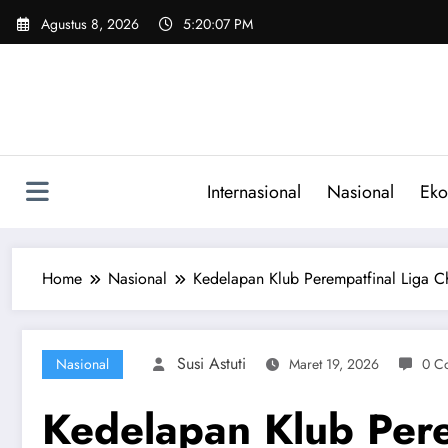
Skip
Agustus 8, 2026
5:20:07 PM
to
content
Internasional
Nasional
Eko
Home
Nasional
Kedelapan Klub Perempatfinal Liga 
Susi Astuti
Nasional
Maret 19, 2026
0 C
Kedelapan Klub Per