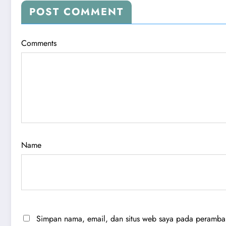
POST COMMENT
Comments
Name
Simpan nama, email, dan situs web saya pada peramban 