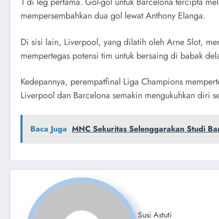
1 di leg pertama. Gol-gol untuk Barcelona tercipta 
mempersembahkan dua gol lewat Anthony Elanga.
Di sisi lain, Liverpool, yang dilatih oleh Arne Slot,
mempertegas potensi tim untuk bersaing di babak de
Kedepannya, perempatfinal Liga Champions mempertem
Liverpool dan Barcelona semakin mengukuhkan diri se
Baca Juga
MNC Sekuritas Selenggarakan Studi Ban
Susi Astuti