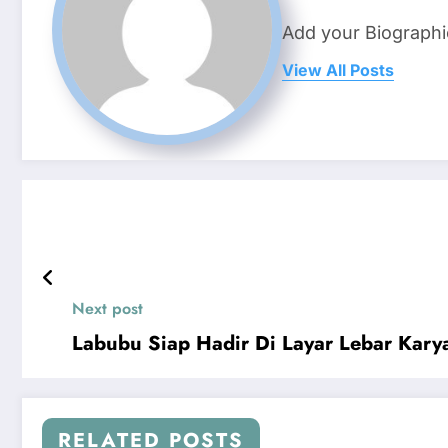
Add your Biographi
View All Posts
Next post
Labubu Siap Hadir Di Layar Lebar Kar
RELATED POSTS