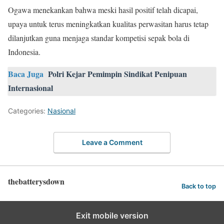
Ogawa menekankan bahwa meski hasil positif telah dicapai,
upaya untuk terus meningkatkan kualitas perwasitan harus tetap
dilanjutkan guna menjaga standar kompetisi sepak bola di
Indonesia.
Baca Juga
Polri Kejar Pemimpin Sindikat Penipuan
Internasional
Categories:
Nasional
Leave a Comment
thebatterysdown
Back to top
Exit mobile version