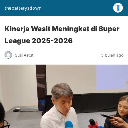
thebatterysdown
Kinerja Wasit Meningkat di Super
League 2025-2026
Susi Astuti
5 bulan ago