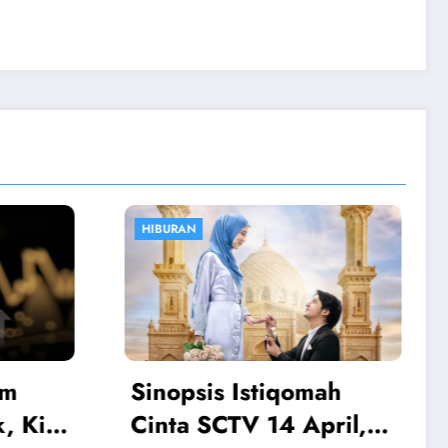
OLAHRAGA
ah
Atalanta vs Juventus:
ril,
Boga Jadi Penentu,