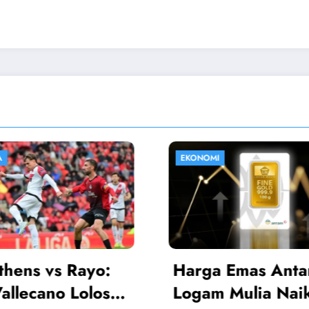
HIBURAN
 Emas Antam
Sinopsis Istiqom
 Mulia Naik, Kini
Cinta SCTV 14 Ap