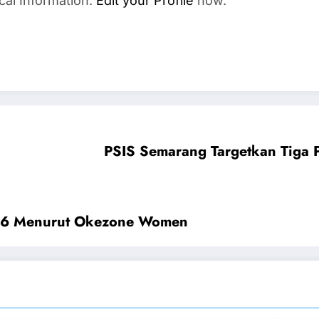
cal Information.
Edit your Profile
now.
PSIS Semarang Targetkan Tiga P
026 Menurut Okezone Women