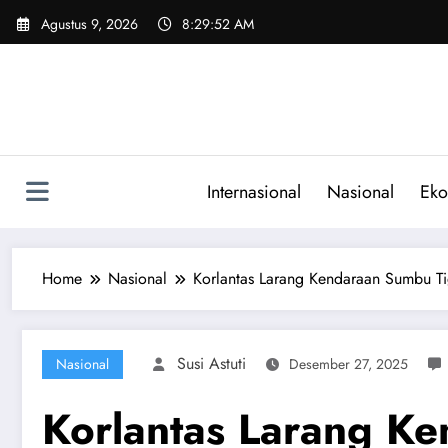
Skip
Agustus 9, 2026
8:29:53 AM
to
content
Internasional
Nasional
Eko
Home
Nasional
Korlantas Larang Kendaraan Sumbu Ti
Susi Astuti
Nasional
Desember 27, 2025
Korlantas Larang K