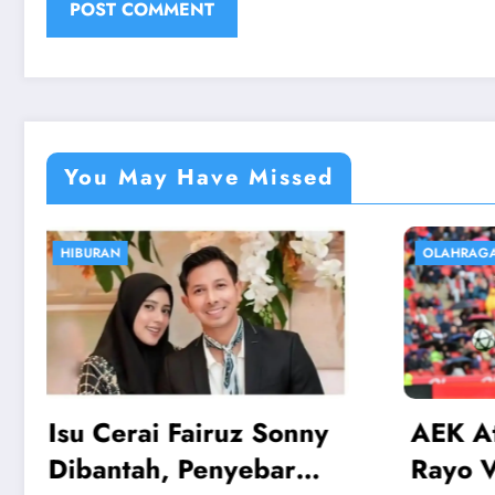
You May Have Missed
OLAHRAGA
EKONOMI
AEK Athens vs Rayo:
Harga
Rayo Vallecano Lolos
Logam