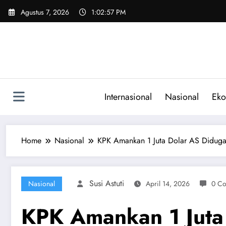
Skip
Agustus 7, 2026
1:02:58 PM
to
content
Internasional
Nasional
Eko
Home
Nasional
KPK Amankan 1 Juta Dolar AS Diduga
Susi Astuti
Nasional
April 14, 2026
0 C
KPK Amankan 1 Juta