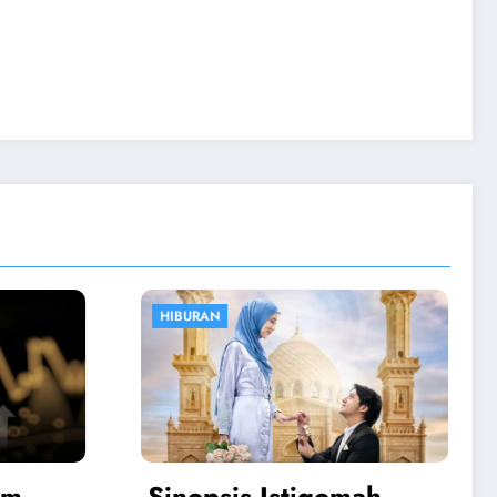
OLAHRAGA
mah
Atalanta vs Juventus: