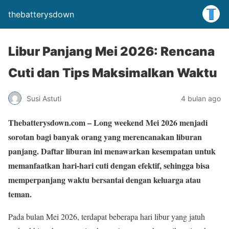
thebatterysdown
Libur Panjang Mei 2026: Rencana
Cuti dan Tips Maksimalkan Waktu
Susi Astuti
4 bulan ago
Thebatterysdown.com
– Long weekend Mei 2026 menjadi
sorotan bagi banyak orang yang merencanakan liburan
panjang. Daftar liburan ini menawarkan kesempatan untuk
memanfaatkan hari-hari cuti dengan efektif, sehingga bisa
memperpanjang waktu bersantai dengan keluarga atau
teman.
Pada bulan Mei 2026, terdapat beberapa hari libur yang jatuh