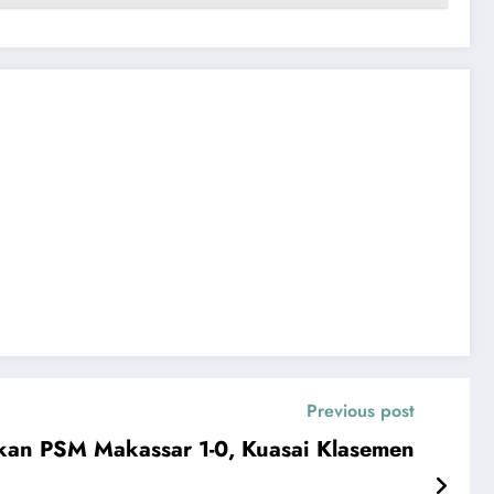
Previous post
kan PSM Makassar 1-0, Kuasai Klasemen