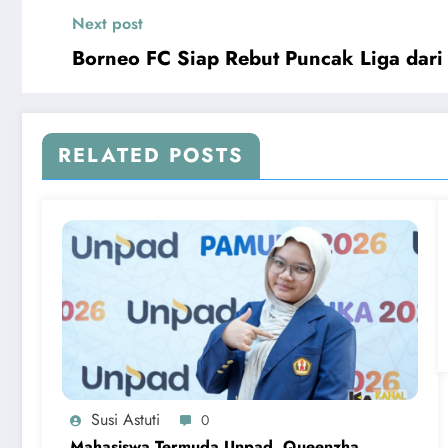
Next post
Borneo FC Siap Rebut Puncak Liga dar
RELATED POSTS
Susi Astuti
0
Mahasiswa Termuda Unpad, Queenzha,