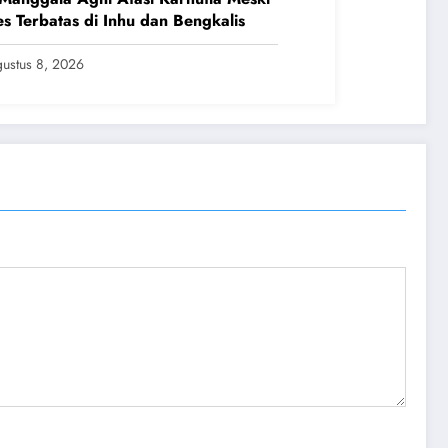
s Terbatas di Inhu dan Bengkalis
ustus 8, 2026