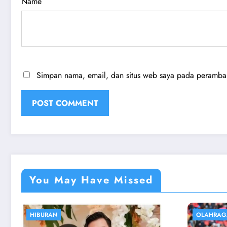
Name
Simpan nama, email, dan situs web saya pada peramban 
You May Have Missed
OLAHRAGA
EKONOMI