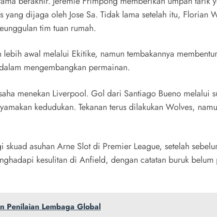
ama berakhir. Jeremie Frimpong memberikan umpan tarik ya
ang dijaga oleh Jose Sa. Tidak lama setelah itu, Florian 
unggulan tim tuan rumah.
 lebih awal melalui Ekitike, namun tembakannya membentur
n dalam mengembangkan permainan.
a menekan Liverpool. Gol dari Santiago Bueno melalui sun
yamakan kedudukan. Tekanan terus dilakukan Wolves, namu
agi skuad asuhan Arne Slot di Premier League, setelah sebe
nghadapi kesulitan di Anfield, dengan catatan buruk belum
an Penilaian Lembaga Global