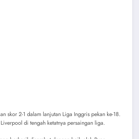
skor 2-1 dalam lanjutan Liga Inggris pekan ke-18.
iverpool di tengah ketatnya persaingan liga.