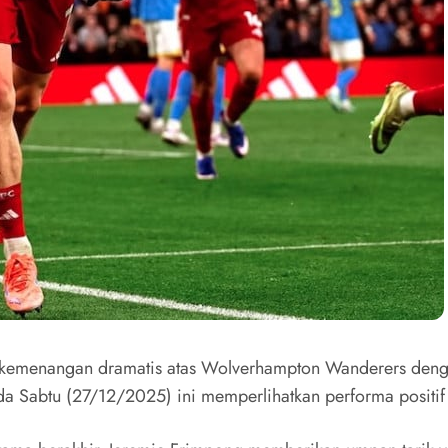
 kemenangan dramatis atas Wolverhampton Wanderers dengan 
a Sabtu (27/12/2025) ini memperlihatkan performa positif L