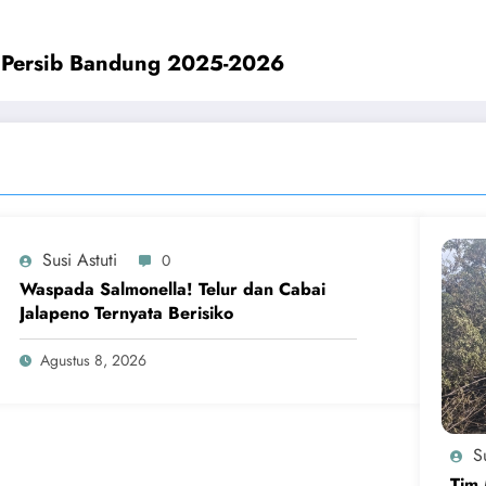
i Persib Bandung 2025-2026
Susi Astuti
0
Waspada Salmonella! Telur dan Cabai
Jalapeno Ternyata Berisiko
Agustus 8, 2026
Su
Tim 