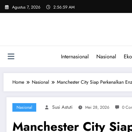
Skip
Agustus 7, 2026
2:57:01 AM
to
content
Internasional
Nasional
Eko
Home
Nasional
Manchester City Siap Perkenalkan En
Susi Astuti
Nasional
Mei 28, 2026
0 Co
Manchester City Sia