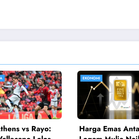
HIBURAN
 Emas Antam
Sinopsis Istiqom
 Mulia Naik, Kini
Cinta SCTV 14 Ap