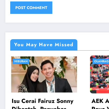
You May Have Missed
OLAHRAGA
EKONOMI
AEK Athens vs Rayo:
Harga
Rayo Vallecano Lolos
Logam