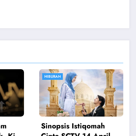
OLAHRAGA
ah
Atalanta vs Juventus:
ril,
Boga Jadi Penentu,