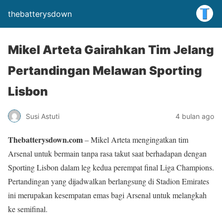
thebatterysdown
Mikel Arteta Gairahkan Tim Jelang
Pertandingan Melawan Sporting
Lisbon
Susi Astuti
4 bulan ago
Thebatterysdown.com
– Mikel Arteta mengingatkan tim
Arsenal untuk bermain tanpa rasa takut saat berhadapan dengan
Sporting Lisbon dalam leg kedua perempat final Liga Champions.
Pertandingan yang dijadwalkan berlangsung di Stadion Emirates
ini merupakan kesempatan emas bagi Arsenal untuk melangkah
ke semifinal.