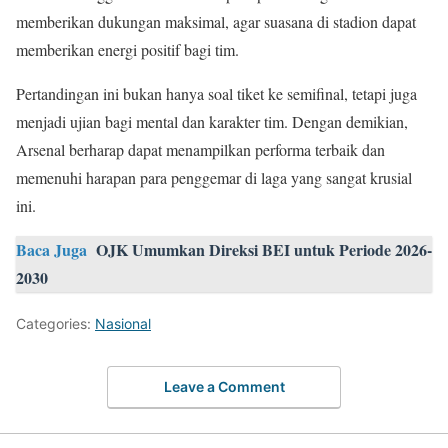
memberikan dukungan maksimal, agar suasana di stadion dapat
memberikan energi positif bagi tim.
Pertandingan ini bukan hanya soal tiket ke semifinal, tetapi juga
menjadi ujian bagi mental dan karakter tim. Dengan demikian,
Arsenal berharap dapat menampilkan performa terbaik dan
memenuhi harapan para penggemar di laga yang sangat krusial
ini.
Baca Juga
OJK Umumkan Direksi BEI untuk Periode 2026-
2030
Categories:
Nasional
Leave a Comment