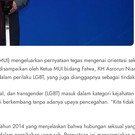
MUI) mengeluarkan pernyataan tegas mengenai orientasi se
disampaikan oleh Ketua MUI bidang Fatwa, KH Asrorun Ni
dalam perilaku LGBT, yang juga dianggapnya sebagai tindak
l, dan transgender (LGBT) masuk dalam kategori kejahatan 
ni berkembang tanpa adanya upaya pencegahan. “Kita tidak 
ahun 2014 yang menjelaskan bahwa hubungan seksual yang d
t dalam pernikahan yang sah. Pernyataan ini mencerminkan