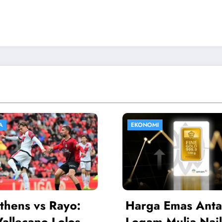
I
HIBURAN
 Emas Antam
Sinopsis Istiqom
 Mulia Naik, Kini
Cinta SCTV 14 A