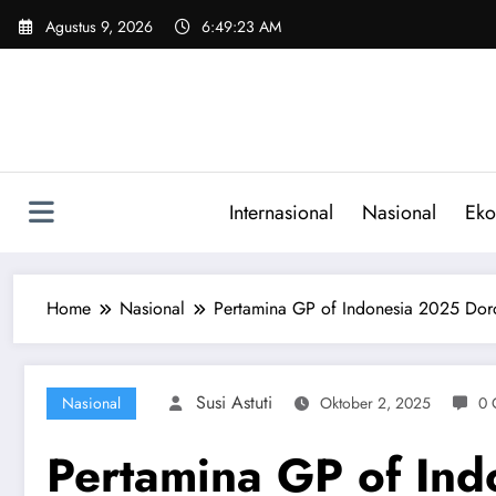
Skip
Agustus 9, 2026
6:49:24 AM
to
content
Internasional
Nasional
Eko
Home
Nasional
Pertamina GP of Indonesia 2025 Do
Susi Astuti
Nasional
Oktober 2, 2025
0 
Pertamina GP of In