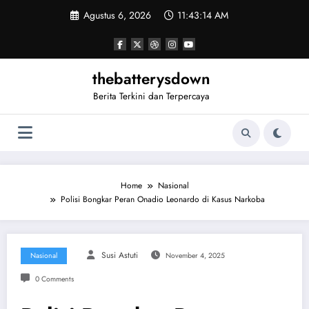
Skip
Agustus 6, 2026
11:43:15 AM
to
content
thebatterysdown
Berita Terkini dan Terpercaya
Home
Nasional
Polisi Bongkar Peran Onadio Leonardo di Kasus Narkoba
Susi Astuti
Nasional
November 4, 2025
0 Comments