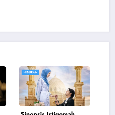
OLAHRAGA
h
Atalanta vs Juventus: