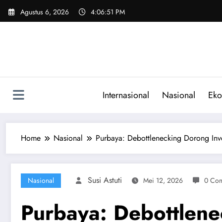
Skip
Agustus 6, 2026
4:06:52 PM
to
content
Internasional
Nasional
Eko
Home
Nasional
Purbaya: Debottlenecking Dorong Inv
Susi Astuti
Nasional
Mei 12, 2026
0 Co
Purbaya: Debottlene