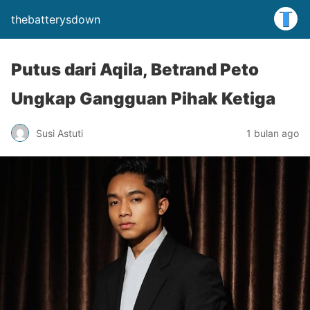
thebatterysdown
Putus dari Aqila, Betrand Peto
Ungkap Gangguan Pihak Ketiga
Susi Astuti
1 bulan ago