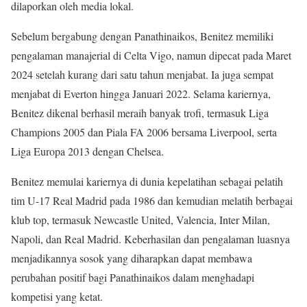
dilaporkan oleh media lokal.
Sebelum bergabung dengan Panathinaikos, Benitez memiliki
pengalaman manajerial di Celta Vigo, namun dipecat pada Maret
2024 setelah kurang dari satu tahun menjabat. Ia juga sempat
menjabat di Everton hingga Januari 2022. Selama kariernya,
Benitez dikenal berhasil meraih banyak trofi, termasuk Liga
Champions 2005 dan Piala FA 2006 bersama Liverpool, serta
Liga Europa 2013 dengan Chelsea.
Benitez memulai kariernya di dunia kepelatihan sebagai pelatih
tim U-17 Real Madrid pada 1986 dan kemudian melatih berbagai
klub top, termasuk Newcastle United, Valencia, Inter Milan,
Napoli, dan Real Madrid. Keberhasilan dan pengalaman luasnya
menjadikannya sosok yang diharapkan dapat membawa
perubahan positif bagi Panathinaikos dalam menghadapi
kompetisi yang ketat.