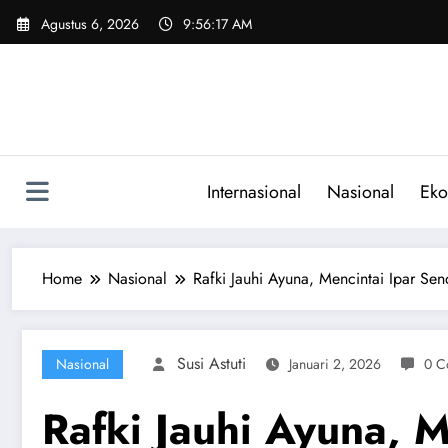
Skip
Agustus 6, 2026
9:56:18 AM
to
content
Internasional
Nasional
Eko
Home
Nasional
Rafki Jauhi Ayuna, Mencintai Ipar Sen
Susi Astuti
Nasional
Januari 2, 2026
0 C
Rafki Jauhi Ayuna, M