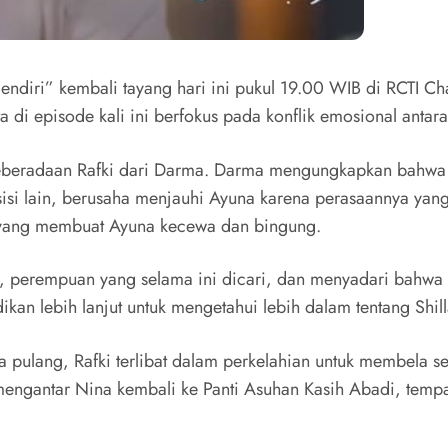
endiri” kembali tayang hari ini pukul 19.00 WIB di RCTI Ch
di episode kali ini berfokus pada konflik emosional antar
keberadaan Rafki dari Darma. Darma mengungkapkan bahwa ia
sisi lain, berusaha menjauhi Ayuna karena perasaannya ya
h yang membuat Ayuna kecewa dan bingung.
a, perempuan yang selama ini dicari, dan menyadari bahwa 
kan lebih lanjut untuk mengetahui lebih dalam tentang Shil
a pulang, Rafki terlibat dalam perkelahian untuk membela 
a mengantar Nina kembali ke Panti Asuhan Kasih Abadi, tem