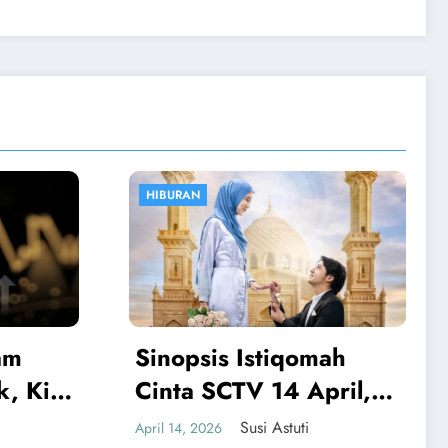
OLAHRAGA
mah
Atalanta vs Juventus:
pril,
Boga Jadi Penentu,
ai
Juventus Curi Tiga Poin
Susi Astuti
April 12, 2026