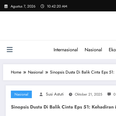
Skip
Agustus 7, 2026
10:42:21 AM
to
content
Internasional
Nasional
Eko
Home
Nasional
Sinopsis Dusta Di Balik Cinta Eps 51:
Susi Astuti
Nasional
Oktober 21, 2025
0
Sinopsis Dusta Di Balik Cinta Eps 51: Kehadiran 