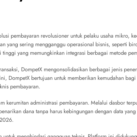
si pembayaran revolusioner untuk pelaku usaha mikro, kec
yang sering mengganggu operasional bisnis, seperti birok
 tinggi yang memungkinkan integrasi berbagai metode pem
ansaksi, DompetX mengonsolidasikan berbagai jenis penerim
ini, DompetX bertujuan untuk memberikan kemudahan bagi 
knis pembayaran.
am kerumitan administrasi pembayaran. Melalui dasbor terp
 penarikan dana tanpa harus kebingungan dengan data yang 
 2026.
 untuk menghindari gangguan teknis. Platform ini didukung o