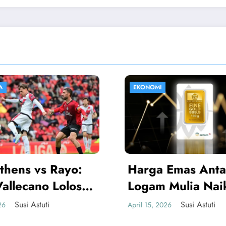
EKONOMI
HIBURAN
Harga Emas Antam
Sinopsis I
Logam Mulia Naik, Kini
Cinta SCTV
Rp2.893.000 per
Monika Dic
Susi Astuti
Sus
pril 15, 2026
April 14, 2026
Gram