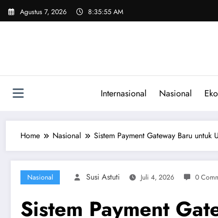
Skip
Agustus 7, 2026
8:35:55 AM
to
content
Internasional
Nasional
Eko
Home
Nasional
Sistem Payment Gateway Baru untuk 
Susi Astuti
Nasional
Juli 4, 2026
0 Comm
Sistem Payment Gat