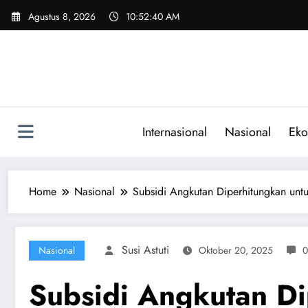
Skip
Agustus 8, 2026
10:52:41 AM
to
content
Internasional
Nasional
Eko
Home
Nasional
Subsidi Angkutan Diperhitungkan unt
Susi Astuti
Nasional
Oktober 20, 2025
0
Subsidi Angkutan Di