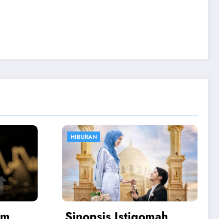
OLAHRAGA
mah
Atalanta vs Juventus: