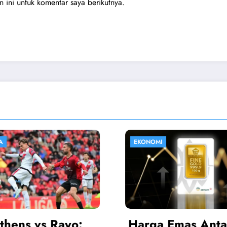
ini untuk komentar saya berikutnya.
I
HIBURAN
a Emas Antam
Sinopsis Istiqo