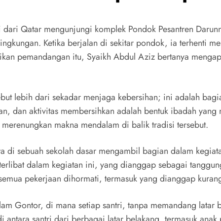
i dari Qatar mengunjungi komplek Pondok Pesantren Darun
ingkungan. Ketika berjalan di sekitar pondok, ia terhenti 
an pemandangan itu, Syaikh Abdul Aziz bertanya mengapa 
but lebih dari sekadar menjaga kebersihan; ini adalah ba
an, dan aktivitas membersihkan adalah bentuk ibadah yang
 merenungkan makna mendalam di balik tradisi tersebut.
a di sebuah sekolah dasar mengambil bagian dalam kegiatan
terlibat dalam kegiatan ini, yang dianggap sebagai tanggun
 semua pekerjaan dihormati, termasuk yang dianggap kurang
lam Gontor, di mana setiap santri, tanpa memandang latar 
i antara santri dari berbagai latar belakang, termasuk anak