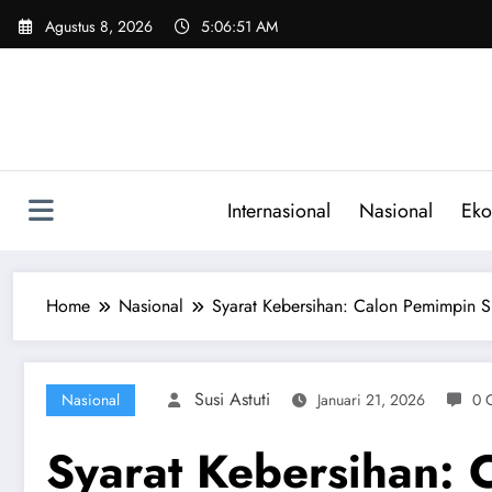
Skip
Agustus 8, 2026
5:06:51 AM
to
content
Internasional
Nasional
Eko
Home
Nasional
Syarat Kebersihan: Calon Pemimpin S
Susi Astuti
Nasional
Januari 21, 2026
0 
Syarat Kebersihan: 