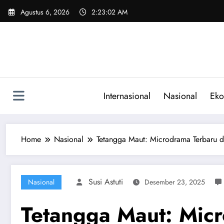
Skip
Agustus 6, 2026
2:23:03 AM
to
content
Internasional
Nasional
Eko
Home
Nasional
Tetangga Maut: Microdrama Terbaru 
Susi Astuti
Nasional
Desember 23, 2025
Tetangga Maut: Mic