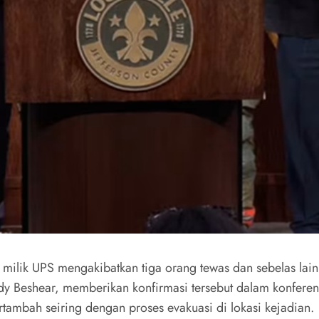
ilik UPS mengakibatkan tiga orang tewas dan sebelas lainn
y Beshear, memberikan konfirmasi tersebut dalam konferens
ambah seiring dengan proses evakuasi di lokasi kejadian.