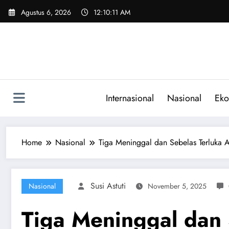
Skip
Agustus 6, 2026
12:10:12 AM
to
content
Internasional
Nasional
Eko
Home
Nasional
Tiga Meninggal dan Sebelas Terluka 
Susi Astuti
Nasional
November 5, 2025
Tiga Meninggal dan 