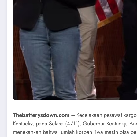
Thebatterysdown.com
– Kecelakaan pesawat kargo m
Kentucky, pada Selasa (4/11). Gubernur Kentucky, And
menekankan bahwa jumlah korban jiwa masih bisa bert